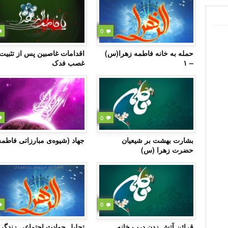
0
حمله به خانه فاطمه زهرا(س)
اقدامات غاصبین پس از تثبیت
– ۱
غصب فدک
0
بشارت بهشت بر شیعیان
جهاد (شیوه‌ی مبارزاتی فاطمه
حضرت زهرا (س)
0
قرائن آتش زدن درب خانه
تحلیل حوادث اجتماعی زندگی