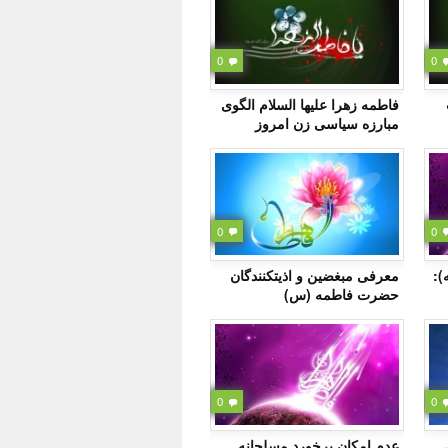
0
0
فاطمه زهرا علیها السلام الگوی
مبارزه سیاسی زن امروز
0
0
):
معرفى مبغضین و اذیت‏کنندگان
حضرت فاطمه (س)
0
0
عدم امکان برخورد مسلحانه