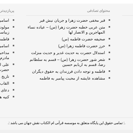
محتوای تصادفی
پربازدیدتر
قبر مخفی حضرت زهرا و جریان نبش قبر
اسامی 
متن عربی خطبه حضرت زهرا (س) – عیاده نساء
مولود
المهاجرین و الانصار لها
زیباس
صحیفه حضرت فاطمه (س)
فاطمه
حرز حضرت فاطمه زهرا (س)
اسامی
استدلال حضرت به حدیث غدیر و حدیث منزلت
مداحی
مادرم
شعر شور حضرت زهرا (س) – قسم به سلطانم
رضا، قسم به اربابم حسین
علی ان
حضرت 
فاطمه و توجه دادن فرزندان به حقوق دیگران
تاریخ 
مشاهده عایشه از محبت پیامبر به فاطمه
القاب 
دعای 
کنیه 
.: تمامی حقوق این پایگاه متعلق به موسسه قرآنی ام الکتاب نقش جهان می باشد :.